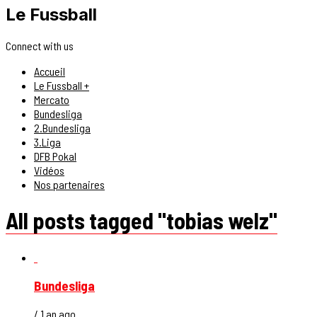
Le Fussball
Connect with us
Accueil
Le Fussball +
Mercato
Bundesliga
2.Bundesliga
3.Liga
DFB Pokal
Vidéos
Nos partenaires
All posts tagged "tobias welz"
Bundesliga
/ 1 an ago