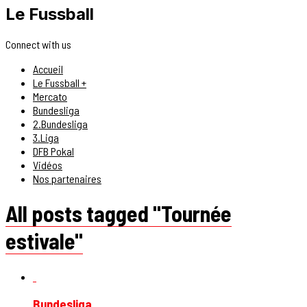
Le Fussball
Connect with us
Accueil
Le Fussball +
Mercato
Bundesliga
2.Bundesliga
3.Liga
DFB Pokal
Vidéos
Nos partenaires
All posts tagged "Tournée
estivale"
Bundesliga