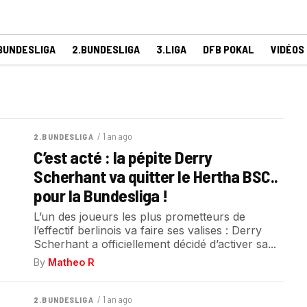
BUNDESLIGA
2.BUNDESLIGA
3.LIGA
DFB POKAL
VIDÉOS
/ 1 an ago
2.BUNDESLIGA
C’est acté : la pépite Derry
Scherhant va quitter le Hertha BSC..
pour la Bundesliga !
L’un des joueurs les plus prometteurs de
l’effectif berlinois va faire ses valises : Derry
Scherhant a officiellement décidé d’activer sa...
By
Matheo R
/ 1 an ago
2.BUNDESLIGA