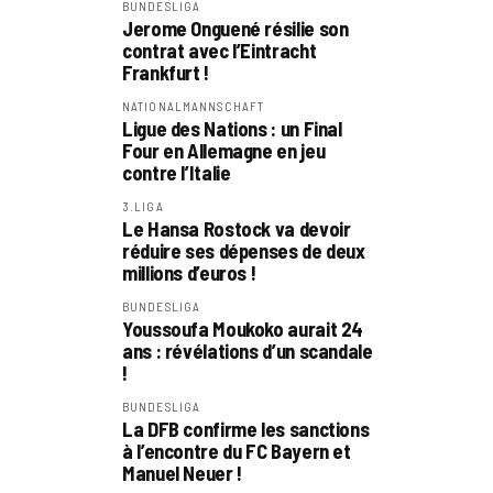
BUNDESLIGA
Jerome Onguené résilie son
contrat avec l’Eintracht
Frankfurt !
NATIONALMANNSCHAFT
Ligue des Nations : un Final
Four en Allemagne en jeu
contre l’Italie
3.LIGA
Le Hansa Rostock va devoir
réduire ses dépenses de deux
millions d’euros !
BUNDESLIGA
Youssoufa Moukoko aurait 24
ans : révélations d’un scandale
!
BUNDESLIGA
La DFB confirme les sanctions
à l’encontre du FC Bayern et
Manuel Neuer !