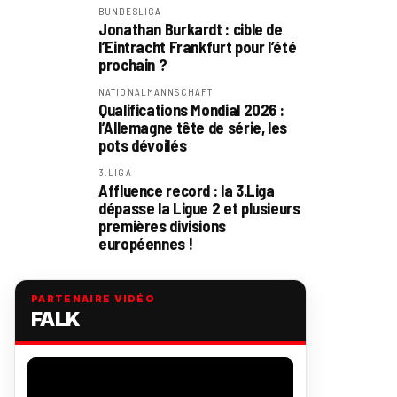
BUNDESLIGA
Jonathan Burkardt : cible de
l’Eintracht Frankfurt pour l’été
prochain ?
NATIONALMANNSCHAFT
Qualifications Mondial 2026 :
l’Allemagne tête de série, les
pots dévoilés
3.LIGA
Affluence record : la 3.Liga
dépasse la Ligue 2 et plusieurs
premières divisions
européennes !
PARTENAIRE VIDÉO
FALK