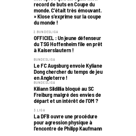
record de buts en Coupe du
monde. C’était très émouvant.
» Klose s’exprime sur la coupe
du monde !
2.BUNDESLIGA
OFFICIEL : Un jeune défenseur
du TSG Hoffenheim file en prêt
à Kaiserslautern !
BUNDESLIGA
Le FC Augsburg envoie Kyliane
Dong chercher du temps de jeu
en Angleterre !
BUNDESLIGA
Kiliann Sildillia bloqué au SC
Freiburg malgré des envies de
départ et un intérêt de l’OM ?
3.LIGA
La DFB ouvre une procédure
pour agression physique à
l’encontre de Philipp Kaufmann