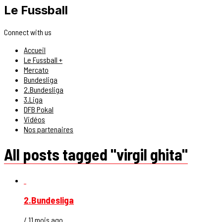
Le Fussball
Connect with us
Accueil
Le Fussball +
Mercato
Bundesliga
2.Bundesliga
3.Liga
DFB Pokal
Vidéos
Nos partenaires
All posts tagged "virgil ghita"
2.Bundesliga
/ 11 mois ago