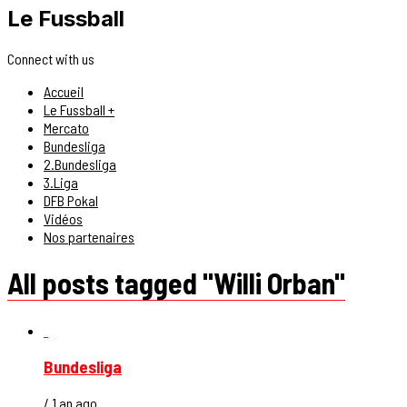
Le Fussball
Connect with us
Accueil
Le Fussball +
Mercato
Bundesliga
2.Bundesliga
3.Liga
DFB Pokal
Vidéos
Nos partenaires
All posts tagged "Willi Orban"
Bundesliga
/ 1 an ago