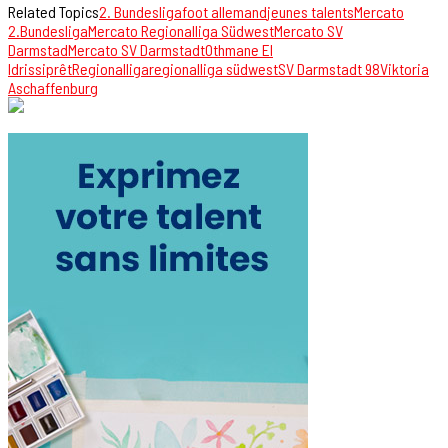
Related Topics
2. Bundesliga
foot allemand
jeunes talents
Mercato
2.Bundesliga
Mercato Regionalliga Südwest
Mercato SV
Darmstad
Mercato SV Darmstadt
Othmane El
Idrissi
prêt
Regionalliga
regionalliga südwest
SV Darmstadt 98
Viktoria
Aschaffenburg