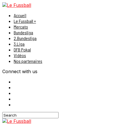
Accueil
Le Fussball +
Mercato
Bundesliga
2.Bundesliga
3.Liga
DFB Pokal
Vidéos
Nos partenaires
Connect with us