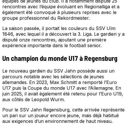
équipes de jeunes du club. Il a notamment disputé 25
rencontres avec l’équipe évoluant en Regionalliga et a
également été convoqué à plusieurs reprises avec le
groupe professionnel du Rekordmeister.
La saison passée, il portait les couleurs du SSV Ulm
1846, avec lequel il a découvert la 3. Liga. Le gardien y a
disputé onze rencontres, ajoutant une première
expérience importante dans le football senior.
Un champion du monde U17 à Regensburg
Le nouveau gardien du SSV Jahn possède aussi un
parcours notable avec les sélections de jeunes
allemandes. En 2023, Max Schmitt a remporté l’Euro
U17 puis la Coupe du monde U17 avec l’Allemagne. En
juin 2025, il avait également été retenu pour l’Euro U19,
aux côtés de Leopold Wurm.
Pour le SSV Jahn Regensburg, cette arrivée représente
un pari sur un joueur encore jeune, mais déjà habitué
aux exigences d’un environnement de haut niveau.