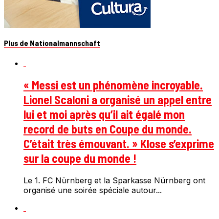
Plus de Nationalmannschaft
« Messi est un phénomène incroyable.
Lionel Scaloni a organisé un appel entre
lui et moi après qu’il ait égalé mon
record de buts en Coupe du monde.
C’était très émouvant. » Klose s’exprime
sur la coupe du monde !
Le 1. FC Nürnberg et la Sparkasse Nürnberg ont
organisé une soirée spéciale autour...