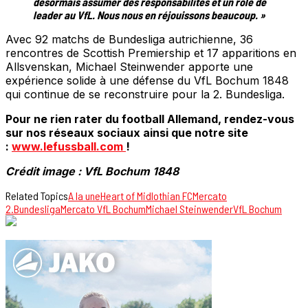
désormais assumer des responsabilités et un rôle de
leader au VfL. Nous nous en réjouissons beaucoup. »
Avec 92 matchs de Bundesliga autrichienne, 36
rencontres de Scottish Premiership et 17 apparitions en
Allsvenskan, Michael Steinwender apporte une
expérience solide à une défense du VfL Bochum 1848
qui continue de se reconstruire pour la 2. Bundesliga.
Pour ne rien rater du football Allemand, rendez-vous
sur nos réseaux sociaux ainsi que notre site
:
www.lefussball.com
!
Crédit image : VfL Bochum 1848
Related Topics
A la une
Heart of Midlothian FC
Mercato
2.Bundesliga
Mercato VfL Bochum
Michael Steinwender
VfL Bochum