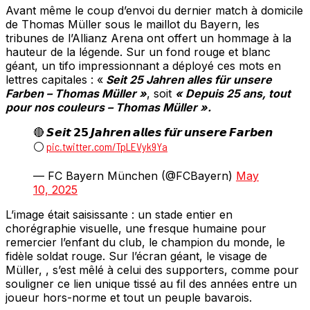
Avant même le coup d’envoi du dernier match à domicile
de Thomas Müller sous le maillot du Bayern, les
tribunes de l’Allianz Arena ont offert un hommage à la
hauteur de la légende. Sur un fond rouge et blanc
géant, un tifo impressionnant a déployé ces mots en
lettres capitales : «
Seit 25 Jahren alles für unsere
Farben – Thomas Müller »
, soit
«
Depuis 25 ans, tout
pour nos couleurs – Thomas Müller ».
🔴 𝙎𝙚𝙞𝙩 𝟮𝟱 𝙅𝙖𝙝𝙧𝙚𝙣 𝙖𝙡𝙡𝙚𝙨 𝙛𝙪̈𝙧 𝙪𝙣𝙨𝙚𝙧𝙚 𝙁𝙖𝙧𝙗𝙚𝙣
⚪
pic.twitter.com/TpLEVyk9Ya
— FC Bayern München (@FCBayern)
May
10, 2025
L’image était saisissante : un stade entier en
chorégraphie visuelle, une fresque humaine pour
remercier l’enfant du club, le champion du monde, le
fidèle soldat rouge. Sur l’écran géant, le visage de
Müller, , s’est mêlé à celui des supporters, comme pour
souligner ce lien unique tissé au fil des années entre un
joueur hors-norme et tout un peuple bavarois.