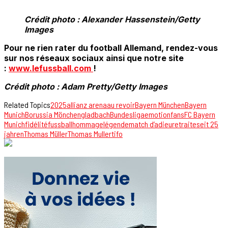
Crédit photo : Alexander Hassenstein/Getty
Images
Pour ne rien rater du football Allemand, rendez-vous
sur nos réseaux sociaux ainsi que notre site
:
www.lefussball.com
!
Crédit photo : Adam Pretty/Getty Images
Related Topics
2025
allianz arena
au revoir
Bayern München
Bayern
Munich
Borussia Mönchengladbach
Bundesliga
emotion
fans
FC Bayern
Munich
fidélité
fussball
hommage
légende
match d’adieu
retraite
seit 25
jahren
Thomas Müller
Thomas Muller
tifo