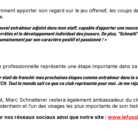
ment apporter son regard sur le jeu offensif, les coups de 
e.
uvel entraîneur adjoint dans mon staff, capable d’apporter une nouvel
d arrêtés et le développement individuel des joueurs. De plus, “Schnatti
humainement par son caractère positif et passionné ! »
 professionnelle représente une étape importante dans sa j
ir était de franchir mes prochaines étapes comme entraîneur dans le 
CH. Tout le monde sait ce que ce club représente pour moi. Je me réjo
oint, Marc Schnatterer restera également ambassadeur du c
denheim et l’un des visages les plus importants de son hist
r nos réseaux sociaux ainsi que notre site :
www.lefuss