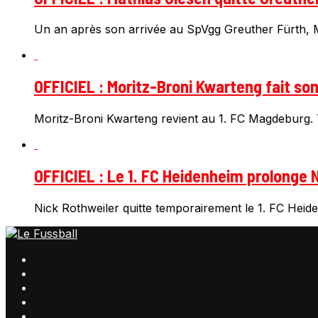
Un an après son arrivée au SpVgg Greuther Fürth, Ma
OFFICIEL : Moritz-Broni Kwarteng fait so
Moritz-Broni Kwarteng revient au 1. FC Magdeburg. T
OFFICIEL : Le 1. FC Heidenheim prolonge N
Nick Rothweiler quitte temporairement le 1. FC Heiden