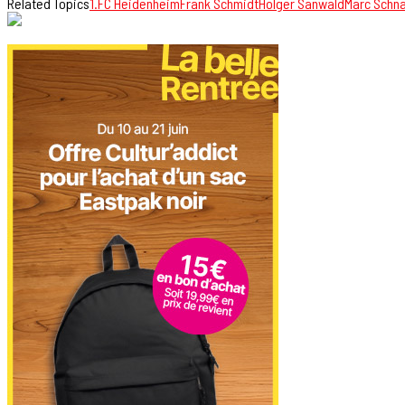
Related Topics
1.FC Heidenheim
Frank Schmidt
Holger Sanwald
Marc Schna