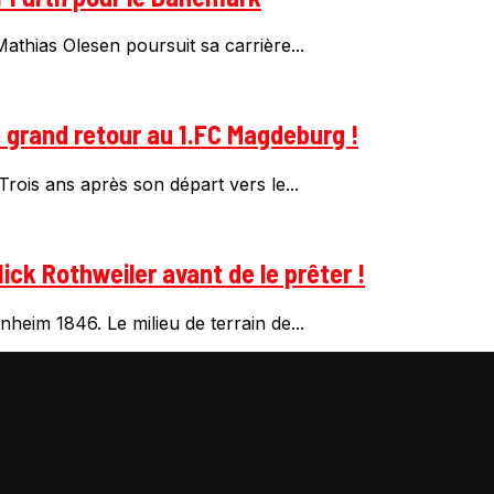
thias Olesen poursuit sa carrière...
n grand retour au 1.FC Magdeburg !
rois ans après son départ vers le...
ick Rothweiler avant de le prêter !
heim 1846. Le milieu de terrain de...