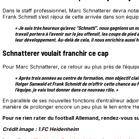
Dans le staff professionnel, Marc Schnatterer devra notam
Frank Schmidt s’est réjoui de cette arrivée dans son équip
« Je suis très heureux qu’avec “Schnatti”, nous gagnions un no
travail portera à l’avenir sur le jeu offensif, les coups de pie
leur développement. Au-delà de cela, il nous enrichira aussi 
Schnatterer voulait franchir ce cap
Pour Marc Schnatterer, ce retour au plus près de l’équipe
« Après trois années au centre de formation, mon objectif cla
Holger Sanwald et Frank Schmidt de m’offrir cette chance au F
l’équipe, je vais tout donner dans ce nouveau rôle. »
En parallèle de ses nouvelles fonctions d’entraîneur adj
manière de prolonger encore un peu plus le lien entre Hei
Pour ne rien rater du football Allemand, rendez-vous su
Crédit image : 1.FC Heidenheim