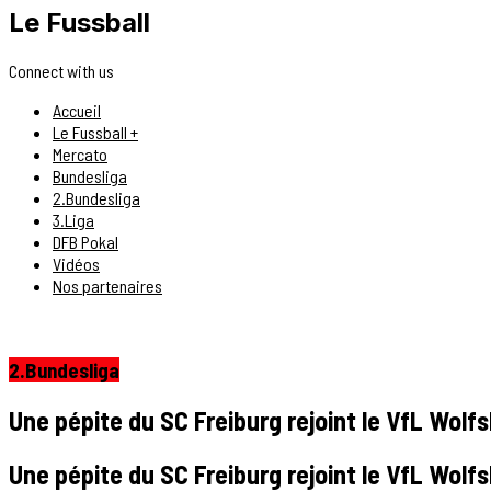
Le Fussball
Connect with us
Accueil
Le Fussball +
Mercato
Bundesliga
2.Bundesliga
3.Liga
DFB Pokal
Vidéos
Nos partenaires
2.Bundesliga
Une pépite du SC Freiburg rejoint le VfL Wolfs
Une pépite du SC Freiburg rejoint le VfL Wolfs