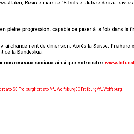
twestfalen, Besio a marqué 18 buts et délivré douze passes 
n pleine progression, capable de peser à la fois dans la fi
rai changement de dimension. Après la Suisse, Freiburg et u
t de la Bundesliga.
r nos réseaux sociaux ainsi que notre site :
www.lefuss
ercato SC Freiburg
Mercato VfL Wolfsburg
SC Freiburg
VfL Wolfsburg