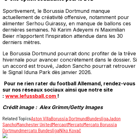
Sportivement, le Borussia Dortmund manque
actuellement de créativité offensive, notamment pour
alimenter Serhou Guirassy, en manque de ballons ces
dernières semaines. Ni Karim Adeyemi ni Maximilian
Beier n’apportent l’inspiration attendue dans les 30
derniers mètres.
Le Borussia Dortmund pourrait donc profiter de la trêve
hivernale pour avancer concrètement dans le dossier. Si
un accord est trouvé, Jadon Sancho pourrait retrouver
le Signal Iduna Park dès janvier 2026.
Pour ne rien rater du football Allemand, rendez-vous
sur nos réseaux sociaux ainsi que notre site
:
www.lefussball.com
!
Crédit image : Alex Grimm/Getty Images
Related Topics
Aston Villa
Borussia Dortmund
Bundesliga
Jadon
Sancho
Manchester United
Mercaot
Mercato
Mercato Borussia
Dortmund
mercato Bundesliga
Niko Kovač