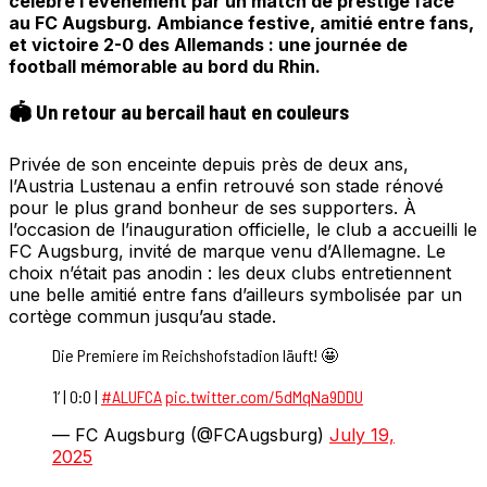
célébré l’événement par un match de prestige face
au FC Augsburg. Ambiance festive, amitié entre fans,
et victoire 2-0 des Allemands : une journée de
football mémorable au bord du Rhin.
🏟️ Un retour au bercail haut en couleurs
Privée de son enceinte depuis près de deux ans,
l’Austria Lustenau a enfin retrouvé son stade rénové
pour le plus grand bonheur de ses supporters. À
l’occasion de l’inauguration officielle, le club a accueilli le
FC Augsburg, invité de marque venu d’Allemagne. Le
choix n’était pas anodin : les deux clubs entretiennent
une belle amitié entre fans d’ailleurs symbolisée par un
cortège commun jusqu’au stade.
Die Premiere im Reichshofstadion läuft! 🤩
1‘ | 0:0 |
#ALUFCA
pic.twitter.com/5dMqNa9DDU
— FC Augsburg (@FCAugsburg)
July 19,
2025