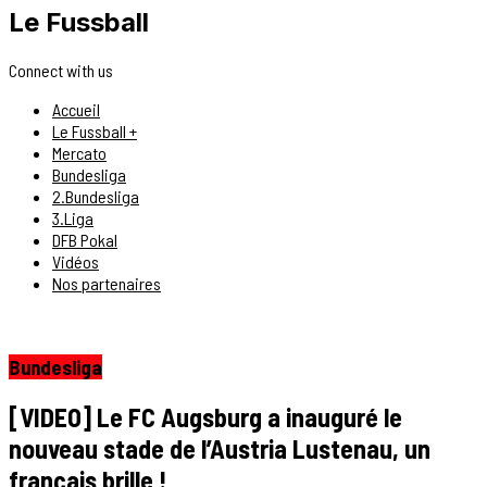
Le Fussball
Connect with us
Accueil
Le Fussball +
Mercato
Bundesliga
2.Bundesliga
3.Liga
DFB Pokal
Vidéos
Nos partenaires
Bundesliga
[VIDEO] Le FC Augsburg a inauguré le
nouveau stade de l’Austria Lustenau, un
français brille !