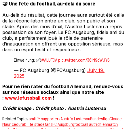
🤝 Une fête du football, au-delà du score
Au-delà du résultat, cette journée aura surtout été celle
de la réconciliation entre un club, son public et son
stade. Après des mois d’exil, l’Austria Lustenau a repris
possession de son foyer. Le FC Augsburg, fidèle ami du
club, a parfaitement joué le rôle de partenaire
d’inauguration en offrant une opposition sérieuse, mais
dans un esprit festif et respectueux.
Einweihung: ✅!
#ALUFCA
pic.twitter.com/36IMScWJY6
— FC Augsburg (@FCAugsburg)
July 19,
2025
Pour ne rien rater du football Allemand, rendez-vous
sur nos réseaux sociaux ainsi que notre site
:
www.lefussball.com
!
Crédit image : Crédit photo : Austria Lustenau
Related Topics
amitié supporters
Austria Lustenau
Bundesliga
Claude-
Maurice
durabilité stade
fans
FC Augsburg
football autrichien
match