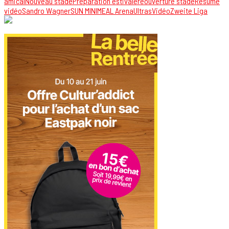
amical
Nouveau stade
Préparation estivale
réouverture stade
Résumé
vidéo
Sandro Wagner
SUN MINIMEAL Arena
Ultras
Vidéo
Zweite Liga