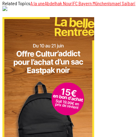
Related Topics
A la une
Abdelhak Nouri
FC Bayern München
Ismael Saibari