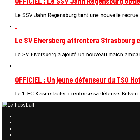
OFFICIEL : Le SSV Jahn Regensburg obtien
Le SSV Jahn Regensburg tient une nouvelle recrue 
Le SV Elversberg affrontera Strasbourg e
Le SV Elversberg a ajouté un nouveau match amical
OFFICIEL : Un jeune défenseur du TSG Hof
Le 1. FC Kaiserslautern renforce sa défense. Kelven F