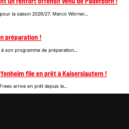
t un renfort offensif venu de Paderborn !
pour la saison 2026/27. Marco Wörner...
n préparation !
 à son programme de préparation...
fenheim file en prêt à Kaiserslautern !
rees arrive en prêt depuis le...