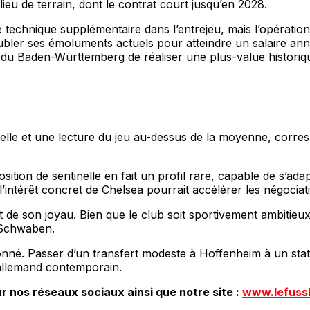
ieu de terrain, dont le contrat court jusqu’en 2028.
 technique supplémentaire dans l’entrejeu, mais l’opération
ubler ses émoluments actuels pour atteindre un salaire annu
b du Baden-Württemberg de réaliser une plus-value historiqu
onnelle et une lecture du jeu au-dessus de la moyenne, cor
ition de sentinelle en fait un profil rare, capable de s’ada
 l’intérêt concret de Chelsea pourrait accélérer les négocia
t de son joyau. Bien que le club soit sportivement ambitieux
s Schwaben.
onné. Passer d’un transfert modeste à Hoffenheim à un stat
 allemand contemporain.
r nos réseaux sociaux ainsi que notre site :
www.lefuss