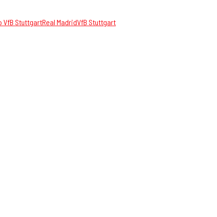
 VfB Stuttgart
Real Madrid
VfB Stuttgart