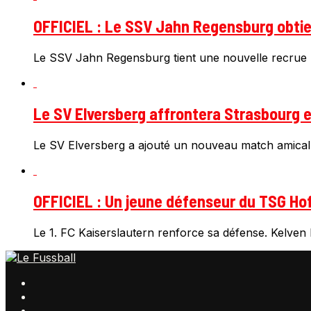
OFFICIEL : Le SSV Jahn Regensburg obtien
Le SSV Jahn Regensburg tient une nouvelle recrue 
Le SV Elversberg affrontera Strasbourg e
Le SV Elversberg a ajouté un nouveau match amical
OFFICIEL : Un jeune défenseur du TSG Hof
Le 1. FC Kaiserslautern renforce sa défense. Kelven F