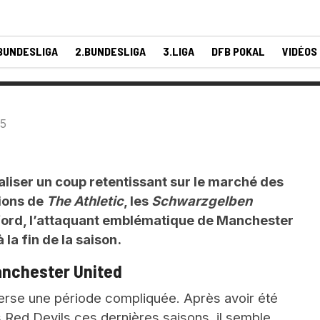
BUNDESLIGA
2.BUNDESLIGA
3.LIGA
DFB POKAL
VIDÉOS
25
liser un coup retentissant sur le marché des
tions de
The Athletic
, les
Schwarzgelben
ford, l’attaquant emblématique de Manchester
 la fin de la saison.
Manchester United
erse une période compliquée. Après avoir été
 Red Devils ces dernières saisons, il semble