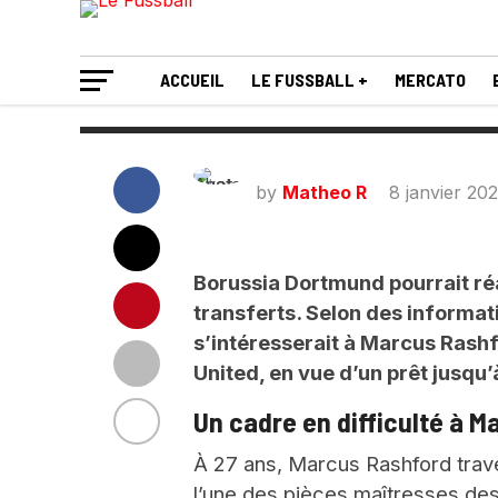
?
ACCUEIL
LE FUSSBALL +
MERCATO
by
Matheo R
8 janvier 20
Borussia Dortmund pourrait réa
transferts. Selon des informa
s’intéresserait à Marcus Rash
United, en vue d’un prêt jusqu’à
Un cadre en difficulté à 
À 27 ans, Marcus Rashford trav
l’une des pièces maîtresses des