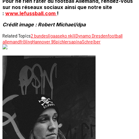
Pour ne rien rater du football Allemand, rendez-vous
sur nos réseaux sociaux ainsi que notre site
:
www.lefussball.com
!
Crédit image : Robert Michael/dpa
Related Topics
2 bundesliga
aseko nkili
Dynamo Dresden
football
allemand
fröling
Hannover 96
pichler
sapina
Schreiber