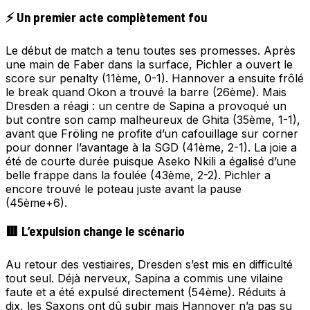
⚡ Un premier acte complètement fou
Le début de match a tenu toutes ses promesses. Après
une main de Faber dans la surface, Pichler a ouvert le
score sur penalty (11ème, 0-1). Hannover a ensuite frôlé
le break quand Okon a trouvé la barre (26ème). Mais
Dresden a réagi : un centre de Sapina a provoqué un
but contre son camp malheureux de Ghita (35ème, 1-1),
avant que Fröling ne profite d’un cafouillage sur corner
pour donner l’avantage à la SGD (41ème, 2-1). La joie a
été de courte durée puisque Aseko Nkili a égalisé d’une
belle frappe dans la foulée (43ème, 2-2). Pichler a
encore trouvé le poteau juste avant la pause
(45ème+6).
🟥 L’expulsion change le scénario
Au retour des vestiaires, Dresden s’est mis en difficulté
tout seul. Déjà nerveux, Sapina a commis une vilaine
faute et a été expulsé directement (54ème). Réduits à
dix, les Saxons ont dû subir mais Hannover n’a pas su