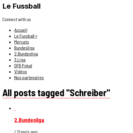
Le Fussball
Connect with us
Accueil
Le Fussball +
Mercato
Bundesliga
2.Bundesliga
3.Liga
DFB Pokal
Vidéos
Nos partenaires
All posts tagged "Schreiber"
2.Bundesliga
/ 11 mois ago