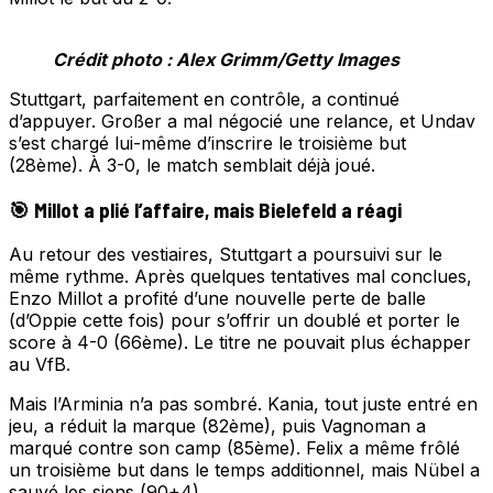
Crédit photo : Alex Grimm/Getty Images
Stuttgart, parfaitement en contrôle, a continué
d’appuyer. Großer a mal négocié une relance, et Undav
s’est chargé lui-même d’inscrire le troisième but
(28ème). À 3-0, le match semblait déjà joué.
🎯 Millot a plié l’affaire, mais Bielefeld a réagi
Au retour des vestiaires, Stuttgart a poursuivi sur le
même rythme. Après quelques tentatives mal conclues,
Enzo Millot a profité d’une nouvelle perte de balle
(d’Oppie cette fois) pour s’offrir un doublé et porter le
score à 4-0 (66ème). Le titre ne pouvait plus échapper
au VfB.
Mais l’Arminia n’a pas sombré. Kania, tout juste entré en
jeu, a réduit la marque (82ème), puis Vagnoman a
marqué contre son camp (85ème). Felix a même frôlé
un troisième but dans le temps additionnel, mais Nübel a
sauvé les siens (90+4).