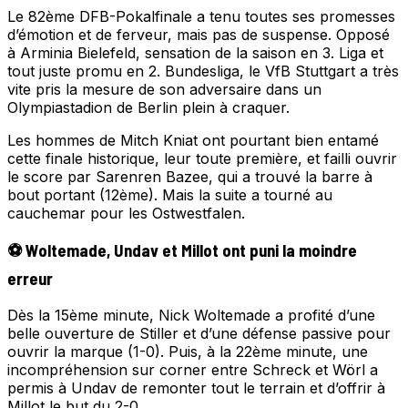
Le 82ème DFB-Pokalfinale a tenu toutes ses promesses
d’émotion et de ferveur, mais pas de suspense. Opposé
à Arminia Bielefeld, sensation de la saison en 3. Liga et
tout juste promu en 2. Bundesliga, le VfB Stuttgart a très
vite pris la mesure de son adversaire dans un
Olympiastadion de Berlin plein à craquer.
Les hommes de Mitch Kniat ont pourtant bien entamé
cette finale historique, leur toute première, et failli ouvrir
le score par Sarenren Bazee, qui a trouvé la barre à
bout portant (12ème). Mais la suite a tourné au
cauchemar pour les Ostwestfalen.
⚽ Woltemade, Undav et Millot ont puni la moindre
erreur
Dès la 15ème minute, Nick Woltemade a profité d’une
belle ouverture de Stiller et d’une défense passive pour
ouvrir la marque (1-0). Puis, à la 22ème minute, une
incompréhension sur corner entre Schreck et Wörl a
permis à Undav de remonter tout le terrain et d’offrir à
Millot le but du 2-0.