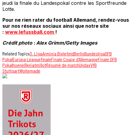
jeudi la finale du Landespokal contre les Sportfreunde
Lotte.
Pour ne rien rater du football Allemand, rendez-vous
sur nos réseaux sociaux ainsi que notre site
:
www.lefussball.com
!
Crédit photo : Alex Grimm/Getty Images
Related Topics
3. Liga
Arminia Bielefeld
Berlin
Bundesliga
DFB
Pokal
Europa League
finale
Finale Coupe d'Allemagne
Finale DFB
Pokal
hoeneß
kniat
millot
Résumé de match
Undav
VfB
Stuttgart
Woltemade