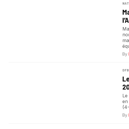
NA
Ma
l’
Ma
no
man
équ
By
DFB
Le
20
Le
en 
(4
By