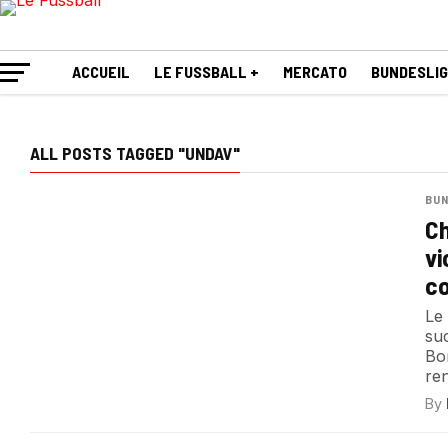
ACCUEIL
LE FUSSBALL +
MERCATO
BUNDESLI
ALL POSTS TAGGED "UNDAV"
BUN
Ch
vi
co
Le
su
Bo
ren
By