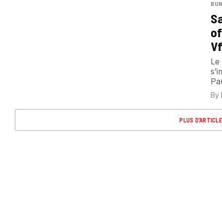
BUN
Sa
of
Vf
Le 
s’
Pau
By
PLUS D’ARTICL