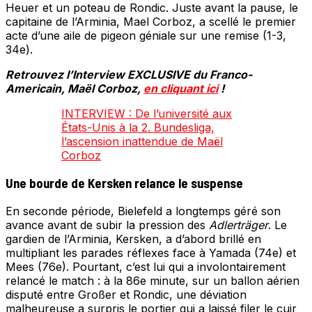
Heuer et un poteau de Rondic. Juste avant la pause, le
capitaine de l’Arminia, Mael Corboz, a scellé le premier
acte d’une aile de pigeon géniale sur une remise (1-3,
34e).
Retrouvez l’Interview EXCLUSIVE du Franco-
Americain, Maël Corboz,
en cliquant i
c
i
!
INTERVIEW : De l’université aux
États-Unis à la 2. Bundesliga,
l’ascension inattendue de Maël
Corboz
Une bourde de Kersken relance le suspense
En seconde période, Bielefeld a longtemps géré son
avance avant de subir la pression des
Adlerträger
. Le
gardien de l’Arminia, Kersken, a d’abord brillé en
multipliant les parades réflexes face à Yamada (74e) et
Mees (76e). Pourtant, c’est lui qui a involontairement
relancé le match : à la 86e minute, sur un ballon aérien
disputé entre Großer et Rondic, une déviation
malheureuse a surpris le portier qui a laissé filer le cuir