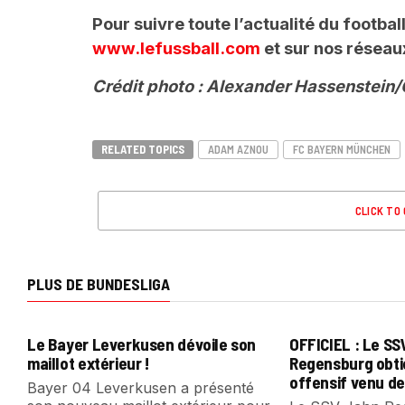
Pour suivre toute l’actualité du footba
www.lefussball.com
et sur nos réseau
Crédit photo : Alexander Hassenstein
RELATED TOPICS
ADAM AZNOU
FC BAYERN MÜNCHEN
CLICK TO
PLUS DE BUNDESLIGA
Le Bayer Leverkusen dévoile son
OFFICIEL : Le S
maillot extérieur !
Regensburg obti
offensif venu de
Bayer 04 Leverkusen a présenté