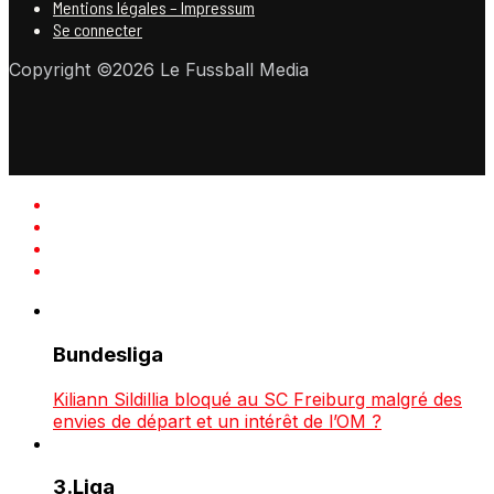
Mentions légales – Impressum
Se connecter
Copyright ©2026 Le Fussball Media
Bundesliga
Kiliann Sildillia bloqué au SC Freiburg malgré des
envies de départ et un intérêt de l’OM ?
3.Liga