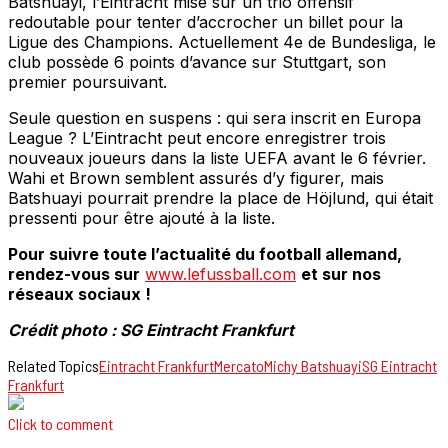
Batshuayi, l’Eintracht mise sur un trio offensif
redoutable pour tenter d’accrocher un billet pour la
Ligue des Champions. Actuellement 4e de Bundesliga, le
club possède 6 points d’avance sur Stuttgart, son
premier poursuivant.
Seule question en suspens : qui sera inscrit en Europa
League ? L’Eintracht peut encore enregistrer trois
nouveaux joueurs dans la liste UEFA avant le 6 février.
Wahi et Brown semblent assurés d’y figurer, mais
Batshuayi pourrait prendre la place de Höjlund, qui était
pressenti pour être ajouté à la liste.
Pour suivre toute l’actualité du football allemand,
rendez-vous sur
www.lefussball.com
et sur nos
réseaux sociaux !
Crédit photo : SG Eintracht Frankfurt
Related Topics
Eintracht Frankfurt
Mercato
Michy Batshuayi
SG Eintracht
Frankfurt
Click to comment