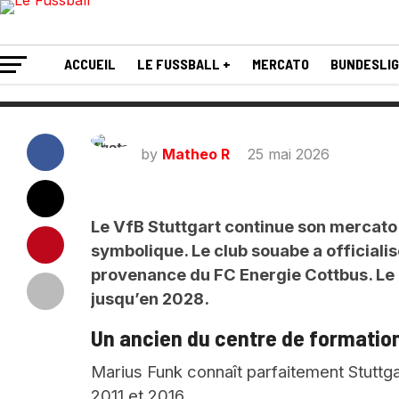
Cottbus
ACCUEIL
LE FUSSBALL +
MERCATO
BUNDESLI
by
Matheo R
25 mai 2026
Le VfB Stuttgart continue son mercato 
symbolique. Le club souabe a officialis
provenance du FC Energie Cottbus. Le 
jusqu’en 2028.
Un ancien du centre de formatio
Marius Funk connaît parfaitement Stuttgar
2011 et 2016.