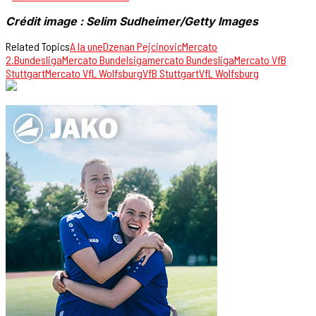
Crédit image : Selim Sudheimer/Getty Images
Related Topics
A la une
Dzenan Pejcinovic
Mercato
2.Bundesliga
Mercato Bundelsiga
mercato Bundesliga
Mercato VfB
Stuttgart
Mercato VfL Wolfsburg
VfB Stuttgart
VfL Wolfsburg