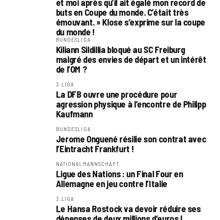
et moi après qu’il ait égalé mon record de
buts en Coupe du monde. C’était très
émouvant. » Klose s’exprime sur la coupe
du monde !
BUNDESLIGA
Kiliann Sildillia bloqué au SC Freiburg
malgré des envies de départ et un intérêt
de l’OM ?
3.LIGA
La DFB ouvre une procédure pour
agression physique à l’encontre de Philipp
Kaufmann
BUNDESLIGA
Jerome Onguené résilie son contrat avec
l’Eintracht Frankfurt !
NATIONALMANNSCHAFT
Ligue des Nations : un Final Four en
Allemagne en jeu contre l’Italie
3.LIGA
Le Hansa Rostock va devoir réduire ses
dépenses de deux millions d’euros !