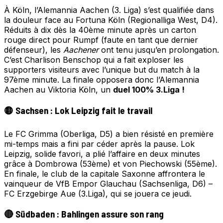
À Köln, l’Alemannia Aachen (3. Liga) s’est qualifiée dans
la douleur face au Fortuna Köln (Regionalliga West, D4).
Réduits à dix dès la 40ème minute après un carton
rouge direct pour Rumpf (faute en tant que dernier
défenseur), les
Aachener
ont tenu jusqu’en prolongation.
C’est Charlison Benschop qui a fait exploser les
supporters visiteurs avec l’unique but du match à la
97ème minute. La finale opposera donc l’Alemannia
Aachen au Viktoria Köln, un
duel 100% 3.Liga !
🟡 Sachsen : Lok Leipzig fait le travail
Le FC Grimma (Oberliga, D5) a bien résisté en première
mi-temps mais a fini par céder après la pause. Lok
Leipzig, solide favori, a plié l’affaire en deux minutes
grâce à Dombrowa (53ème) et von Piechowski (55ème).
En finale, le club de la capitale Saxonne affrontera le
vainqueur de VfB Empor Glauchau (Sachsenliga, D6) –
FC Erzgebirge Aue (3.Liga), qui se jouera ce jeudi.
🔴 Südbaden : Bahlingen assure son rang