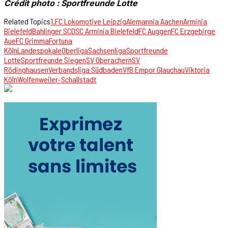
Crédit photo : Sportfreunde Lotte
Related Topics
1.FC Lokomotive Leipzig
Alemannia Aachen
Arminia
Bielefeld
Bahlinger SC
DSC Arminia Bielefeld
FC Auggen
FC Erzgebirge
Aue
FC Grimma
Fortuna
Köln
Landespokale
Oberliga
Sachsenliga
Sportfreunde
Lotte
Sportfreunde Siegen
SV Oberachern
SV
Rödinghausen
Verbandsliga Südbaden
VfB Empor Glauchau
Viktoria
Köln
Wolfenweiler-Schallstadt