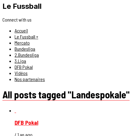
Le Fussball
Connect with us
Accueil
Le Fussball +
Mercato
Bundesliga
2.Bundesliga
3.Liga
DFB Pokal
Vidéos
Nos partenaires
All posts tagged "Landespokale"
DFB Pokal
/ 1 an ago