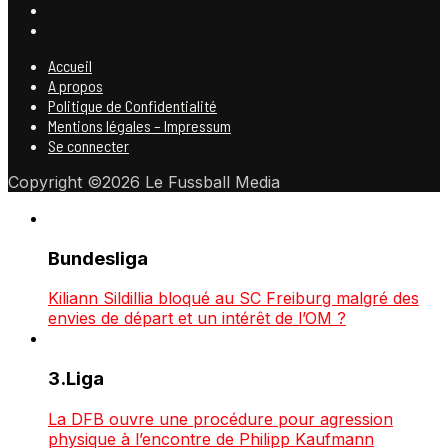
Accueil
A propos
Politique de Confidentialité
Mentions légales – Impressum
Se connecter
Copyright ©2026 Le Fussball Media
Bundesliga
Kiliann Sildillia bloqué au SC Freiburg malgré des
envies de départ et un intérêt de l’OM ?
3.Liga
La DFB ouvre une procédure pour agression
physique à l’encontre de Philipp Kaufmann