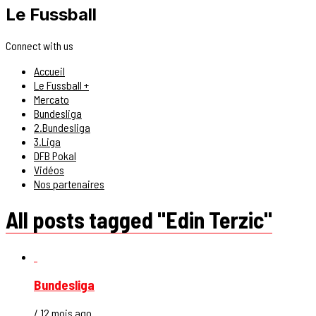
Le Fussball
Connect with us
Accueil
Le Fussball +
Mercato
Bundesliga
2.Bundesliga
3.Liga
DFB Pokal
Vidéos
Nos partenaires
All posts tagged "Edin Terzic"
Bundesliga
/ 12 mois ago