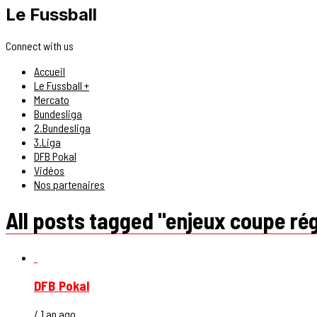
Le Fussball
Connect with us
Accueil
Le Fussball +
Mercato
Bundesliga
2.Bundesliga
3.Liga
DFB Pokal
Vidéos
Nos partenaires
All posts tagged "enjeux coupe ré
DFB Pokal
/ 1 an ago