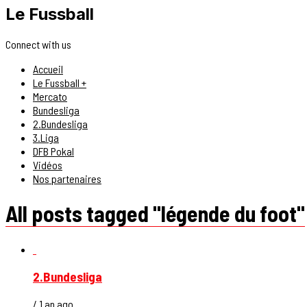
Le Fussball
Connect with us
Accueil
Le Fussball +
Mercato
Bundesliga
2.Bundesliga
3.Liga
DFB Pokal
Vidéos
Nos partenaires
All posts tagged "légende du foot"
2.Bundesliga
/ 1 an ago