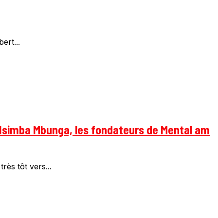
ert...
et Nsimba Mbunga, les fondateurs de Mental am
ès tôt vers...