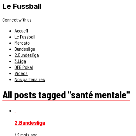
Le Fussball
Connect with us
Accueil
Le Fussball +
Mercato
Bundesliga
2.Bundesliga
3.Liga
DFB Pokal
Vidéos
Nos partenaires
All posts tagged "santé mentale"
2.Bundesliga
/ 9 mois ago