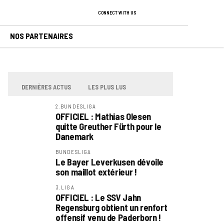
CONNECT WITH US
NOS PARTENAIRES
DERNIÈRES ACTUS
LES PLUS LUS
2.BUNDESLIGA
OFFICIEL : Mathias Olesen
quitte Greuther Fürth pour le
Danemark
BUNDESLIGA
Le Bayer Leverkusen dévoile
son maillot extérieur !
3.LIGA
OFFICIEL : Le SSV Jahn
Regensburg obtient un renfort
offensif venu de Paderborn !