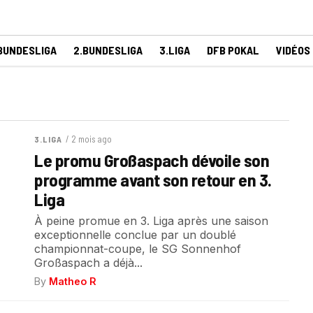
BUNDESLIGA
2.BUNDESLIGA
3.LIGA
DFB POKAL
VIDÉOS
/ 2 mois ago
3.LIGA
Le promu Großaspach dévoile son
programme avant son retour en 3.
Liga
À peine promue en 3. Liga après une saison
exceptionnelle conclue par un doublé
championnat-coupe, le SG Sonnenhof
Großaspach a déjà...
By
Matheo R