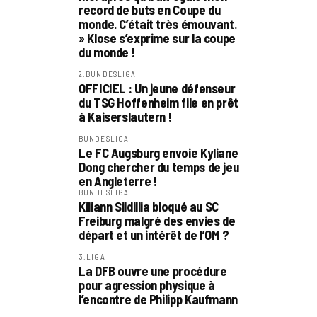
record de buts en Coupe du
monde. C’était très émouvant.
» Klose s’exprime sur la coupe
du monde !
2.BUNDESLIGA
OFFICIEL : Un jeune défenseur
du TSG Hoffenheim file en prêt
à Kaiserslautern !
BUNDESLIGA
Le FC Augsburg envoie Kyliane
Dong chercher du temps de jeu
en Angleterre !
BUNDESLIGA
Kiliann Sildillia bloqué au SC
Freiburg malgré des envies de
départ et un intérêt de l’OM ?
3.LIGA
La DFB ouvre une procédure
pour agression physique à
l’encontre de Philipp Kaufmann