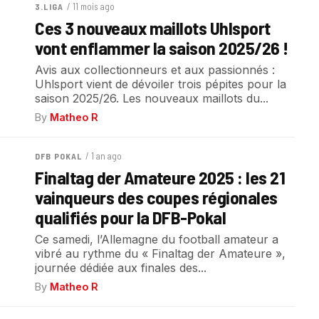
/ 11 mois ago
3.LIGA
Ces 3 nouveaux maillots Uhlsport
vont enflammer la saison 2025/26 !
Avis aux collectionneurs et aux passionnés :
Uhlsport vient de dévoiler trois pépites pour la
saison 2025/26. Les nouveaux maillots du...
By
Matheo R
/ 1 an ago
DFB POKAL
Finaltag der Amateure 2025 : les 21
vainqueurs des coupes régionales
qualifiés pour la DFB-Pokal
Ce samedi, l’Allemagne du football amateur a
vibré au rythme du « Finaltag der Amateure »,
journée dédiée aux finales des...
By
Matheo R