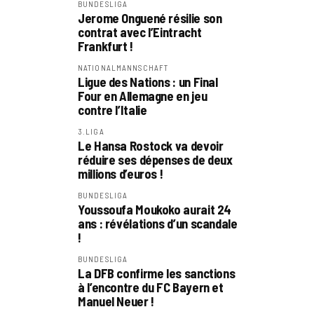
BUNDESLIGA
Jerome Onguené résilie son
contrat avec l’Eintracht
Frankfurt !
NATIONALMANNSCHAFT
Ligue des Nations : un Final
Four en Allemagne en jeu
contre l’Italie
3.LIGA
Le Hansa Rostock va devoir
réduire ses dépenses de deux
millions d’euros !
BUNDESLIGA
Youssoufa Moukoko aurait 24
ans : révélations d’un scandale
!
BUNDESLIGA
La DFB confirme les sanctions
à l’encontre du FC Bayern et
Manuel Neuer !