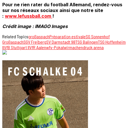
Pour ne rien rater du football Allemand, rendez-vous
sur nos réseaux sociaux ainsi que notre site
:
www.lefussball.com
!
Crédit image : IMAGO Images
Related Topics
großaspach
Préparation estivale
SG Sonnenhof
Großaspach
SGV Freiberg
SV Darmstadt 98
TSG Balingen
TSG Hoffenheim
II
VfB Stuttgart II
VfR Aalen
wfv-Pokal
wirmachendruck arena