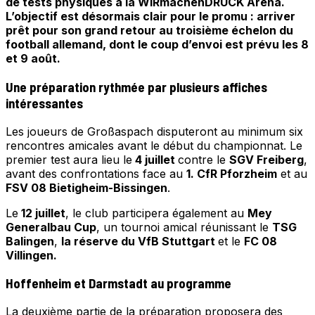
de tests physiques à la WIRmachenDRUCK Arena.
L’objectif est désormais clair pour le promu : arriver
prêt pour son grand retour au troisième échelon du
football allemand, dont le coup d’envoi est prévu les 8
et 9 août.
Une préparation rythmée par plusieurs affiches
intéressantes
Les joueurs de Großaspach disputeront au minimum six
rencontres amicales avant le début du championnat. Le
premier test aura lieu le
4 juillet
contre le
SGV Freiberg
,
avant des confrontations face au
1. CfR Pforzheim
et au
FSV 08 Bietigheim-Bissingen
.
Le
12 juillet
, le club participera également au
Mey
Generalbau Cup
, un tournoi amical réunissant le
TSG
Balingen
,
la réserve du VfB Stuttgart
et le
FC 08
Villingen.
Hoffenheim et Darmstadt au programme
La deuxième partie de la préparation proposera des