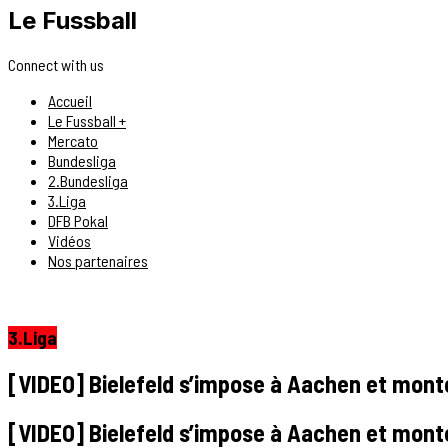
Le Fussball
Connect with us
Accueil
Le Fussball +
Mercato
Bundesliga
2.Bundesliga
3.Liga
DFB Pokal
Vidéos
Nos partenaires
3.Liga
[VIDEO] Bielefeld s’impose à Aachen et mont
[VIDEO] Bielefeld s’impose à Aachen et mont