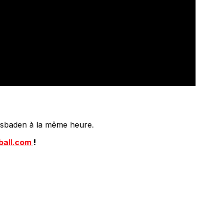
esbaden à la même heure.
ball.com
!