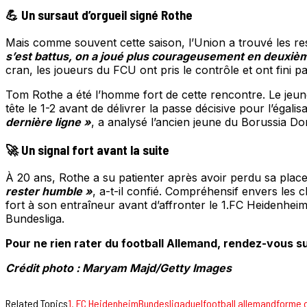
💪 Un sursaut d’orgueil signé Rothe
Mais comme souvent cette saison, l’Union a trouvé les re
s’est battus, on a joué plus courageusement en deuxiè
cran, les joueurs du FCU ont pris le contrôle et ont fini p
Tom Rothe a été l’homme fort de cette rencontre. Le jeune 
tête le 1-2 avant de délivrer la passe décisive pour l’éga
dernière ligne »
, a analysé l’ancien jeune du Borussia Do
🚀 Un signal fort avant la suite
À 20 ans, Rothe a su patienter après avoir perdu sa plac
rester humble »
, a-t-il confié. Compréhensif envers les 
fort à son entraîneur avant d’affronter le 1.FC Heidenhei
Bundesliga.
Pour ne rien rater du football Allemand, rendez-vous su
Crédit photo : Maryam Majd/Getty Images
Related Topics
1. FC Heidenheim
Bundesliga
duel
football allemand
forme 