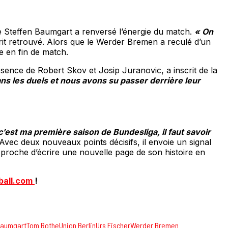
de Steffen Baumgart a renversé l’énergie du match.
« On
’esprit retrouvé. Alors que le Werder Bremen a reculé d’un
re en fin de match.
absence de Robert Skov et Josip Juranovic, a inscrit de la
ns les duels et nous avons su passer derrière leur
 c’est ma première saison de Bundesliga, il faut savoir
Avec deux nouveaux points décisifs, il envoie un signal
 proche d’écrire une nouvelle page de son histoire en
ball.com
!
Baumgart
Tom Rothe
Union Berlin
Urs Fischer
Werder Bremen