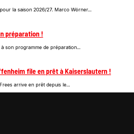
pour la saison 2026/27. Marco Wörner...
n préparation !
 à son programme de préparation...
fenheim file en prêt à Kaiserslautern !
rees arrive en prêt depuis le...