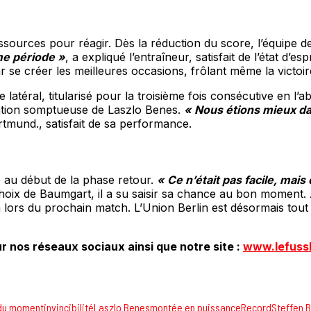
ssources pour réagir. Dès la réduction du score, l’équipe 
me période »
, a expliqué l’entraîneur, satisfait de l’état d
ar se créer les meilleures occasions, frôlant même la victoi
latéral, titularisé pour la troisième fois consécutive en l’
lisation somptueuse de Laszlo Benes.
« Nous étions mieux da
rtmund., satisfait de sa performance.
e au début de la phase retour.
« Ce n’était pas facile, mais
choix de Baumgart, il a su saisir sa chance au bon moment. 
m lors du prochain match. L’Union Berlin est désormais tout
r nos réseaux sociaux ainsi que notre site :
www.lefuss
du moment
invincibilité
Laszlo Benes
montée en puissance
Record
Steffen 