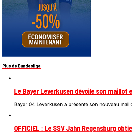
Plus de Bundesliga
Le Bayer Leverkusen dévoile son maillot e
Bayer 04 Leverkusen a présenté son nouveau maillot
OFFICIEL : Le SSV Jahn Regensburg obtien