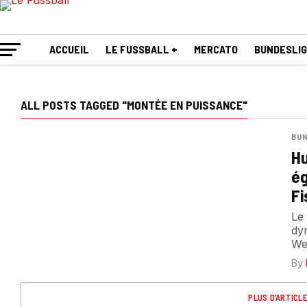
ACCUEIL
LE FUSSBALL +
MERCATO
BUNDESLI
ALL POSTS TAGGED "MONTÉE EN PUISSANCE"
BUN
Hu
ég
Fi
Le
dy
We
By
PLUS D’ARTICL