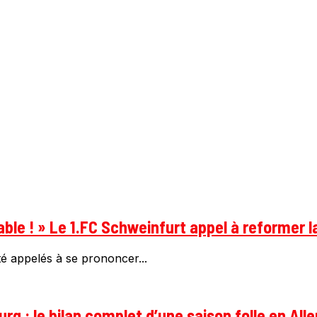
able ! » Le 1.FC Schweinfurt appel à reformer l
été appelés à se prononcer...
g : le bilan complet d’une saison folle en All