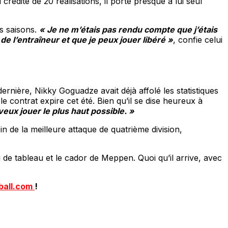
crédité de 20 réalisations, il porte presque à lui seul
es saisons.
« Je ne m’étais pas rendu compte que j’étais
de l’entraîneur et que je peux jouer libéré »
, confie celui
rnière, Nikky Goguadze avait déjà affolé les statistiques
 contrat expire cet été. Bien qu’il se dise heureux à
veux jouer le plus haut possible. »
in de la meilleure attaque de quatrième division,
eu de tableau et le cador de Meppen. Quoi qu’il arrive, avec
ball.com
!