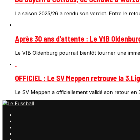
La saison 2025/26 a rendu son verdict. Entre le retour
Après 30 ans d’attente : Le VfB Oldenbur
Le VfB Oldenburg pourrait bientôt tourner une immen
OFFICIEL : Le SV Meppen retrouve la 3.Li
Le SV Meppen a officiellement validé son retour en 3.