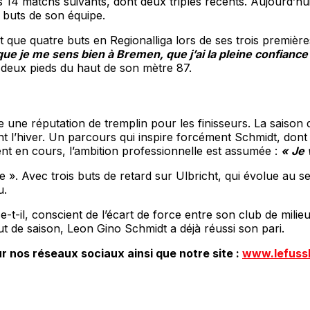
s 14 matchs suivants, dont deux triplés récents. Aujourd’hui 
s buts de son équipe.
it que quatre buts en Regionalliga lors de ses trois premièr
ue je me sens bien à Bremen, que j’ai la pleine confiance 
es deux pieds du haut de son mètre 87.
e réputation de tremplin pour les finisseurs. La saison de
 l’hiver. Un parcours qui inspire forcément Schmidt, dont le
nt en cours, l’ambition professionnelle est assumée :
« Je 
 ». Avec trois buts de retard sur Ulbricht, qui évolue au se
u.
e-t-il, conscient de l’écart de force entre son club de mili
but de saison, Leon Gino Schmidt a déjà réussi son pari.
r nos réseaux sociaux ainsi que notre site :
www.lefuss