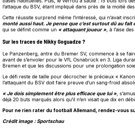
bases habituelles. Puis, le verrou a sauté : 15 buts lors de
l’attaque du BSV, étant impliqué dans près de la moitié de
Cette réussite surprend même l’intéressé, qui n’avait inscr
monté aussi haut. Je pense que c’est surtout dû au fait q
qui se définit comme un
« attaquant joueur »
, à l’aise d
Sur les traces de Nikky Goguadze ?
Le Panzenberg, antre du Bremer SV, commence à se faire un
avant de s’envoler pour le VfL Osnabrück en 3. Liga durant
Bremen et que les discussions pour une prolongation soie
Le défi reste de taille pour décrocher le précieux « Kanone
l’attaquant du BSV doit faire preuve d’un sang-froid absol
« Je dois simplement être plus efficace que lui »
, s’amus
déjà 20 buts marqués alors qu’il n’en visait que dix en dé
Pour ne rien rater du football Allemand, rendez-vous su
Crédit image : Sportschau