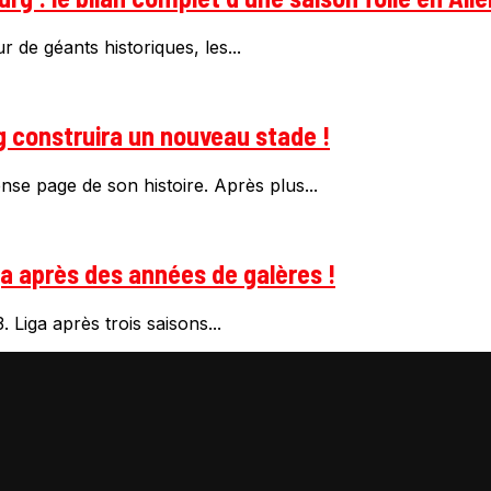
 de géants historiques, les...
g construira un nouveau stade !
se page de son histoire. Après plus...
ga après des années de galères !
 Liga après trois saisons...