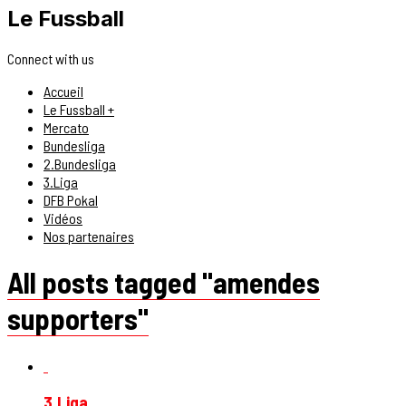
Le Fussball
Connect with us
Accueil
Le Fussball +
Mercato
Bundesliga
2.Bundesliga
3.Liga
DFB Pokal
Vidéos
Nos partenaires
All posts tagged "amendes
supporters"
3.Liga