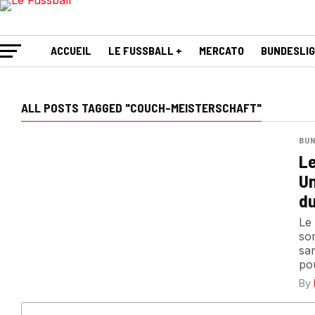
ACCUEIL
LE FUSSBALL +
MERCATO
BUNDESLI
ALL POSTS TAGGED "COUCH-MEISTERSCHAFT"
BUN
Le
Un
du
Le
so
sa
pou
By