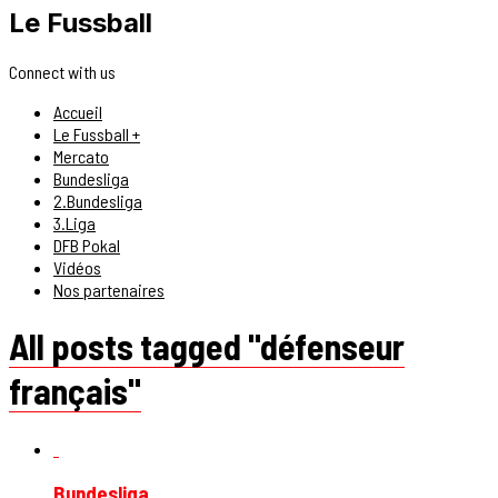
Le Fussball
Connect with us
Accueil
Le Fussball +
Mercato
Bundesliga
2.Bundesliga
3.Liga
DFB Pokal
Vidéos
Nos partenaires
All posts tagged "défenseur
français"
Bundesliga