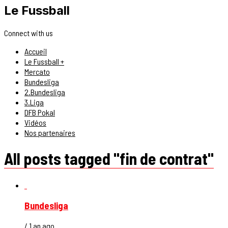
Le Fussball
Connect with us
Accueil
Le Fussball +
Mercato
Bundesliga
2.Bundesliga
3.Liga
DFB Pokal
Vidéos
Nos partenaires
All posts tagged "fin de contrat"
Bundesliga
/ 1 an ago