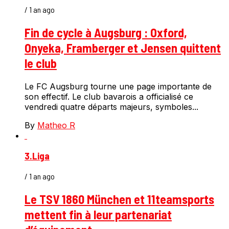
/ 1 an ago
Fin de cycle à Augsburg : Oxford,
Onyeka, Framberger et Jensen quittent
le club
Le FC Augsburg tourne une page importante de
son effectif. Le club bavarois a officialisé ce
vendredi quatre départs majeurs, symboles...
By
Matheo R
3.Liga
/ 1 an ago
Le TSV 1860 München et 11teamsports
mettent fin à leur partenariat