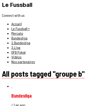
Le Fussball
Connect with us
Accueil
Le Fussball +
Mercato
Bundesliga
2.Bundesliga
3.Liga
DFB Pokal
Vidéos
Nos partenaires
All posts tagged "groupe b"
Bundesliga
/ 1 an ago