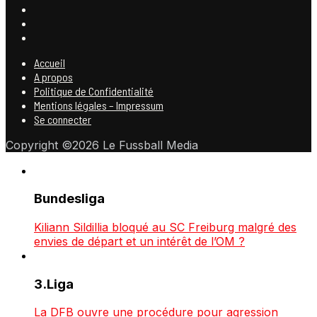
Accueil
A propos
Politique de Confidentialité
Mentions légales – Impressum
Se connecter
Copyright ©2026 Le Fussball Media
Bundesliga
Kiliann Sildillia bloqué au SC Freiburg malgré des
envies de départ et un intérêt de l’OM ?
3.Liga
La DFB ouvre une procédure pour agression