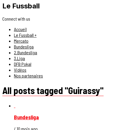
Le Fussball
Connect with us
Accueil
Le Fussball +
Mercato
Bundesliga
2.Bundesliga
3.Liga
DFB Pokal
Vidéos
Nos partenaires
All posts tagged "Guirassy"
Bundesliga
/ 10 mois ago