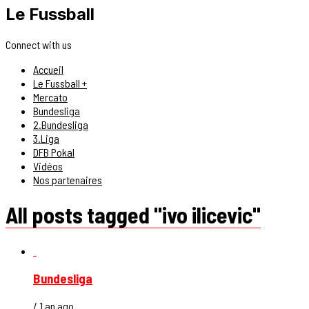
Le Fussball
Connect with us
Accueil
Le Fussball +
Mercato
Bundesliga
2.Bundesliga
3.Liga
DFB Pokal
Vidéos
Nos partenaires
All posts tagged "ivo ilicevic"
Bundesliga
/ 1 an ago