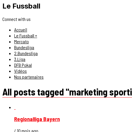
Le Fussball
Connect with us
Accueil
Le Fussball +
Mercato
Bundesliga
2.Bundesliga
3.Liga
DFB Pokal
Vidéos
Nos partenaires
All posts tagged "marketing sporti
Regionalliga Bayern
/ 10 mois ago