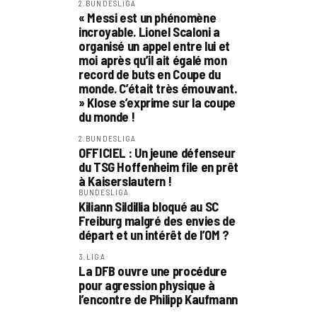
2.BUNDESLIGA
« Messi est un phénomène
incroyable. Lionel Scaloni a
organisé un appel entre lui et
moi après qu’il ait égalé mon
record de buts en Coupe du
monde. C’était très émouvant.
» Klose s’exprime sur la coupe
du monde !
2.BUNDESLIGA
OFFICIEL : Un jeune défenseur
du TSG Hoffenheim file en prêt
à Kaiserslautern !
BUNDESLIGA
Kiliann Sildillia bloqué au SC
Freiburg malgré des envies de
départ et un intérêt de l’OM ?
3.LIGA
La DFB ouvre une procédure
pour agression physique à
l’encontre de Philipp Kaufmann