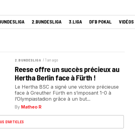
BUNDESLIGA
2.BUNDESLIGA
3.LIGA
DFB POKAL
VIDÉOS
/ 1 an ago
2.BUNDESLIGA
Reese offre un succès précieux au
Hertha Berlin face à Fürth !
Le Hertha BSC a signé une victoire précieuse
face à Greuther Fürth en s’imposant 1-0 à
l’Olympiastadion grâce à un but...
By
Matheo R
US D’ARTICLES