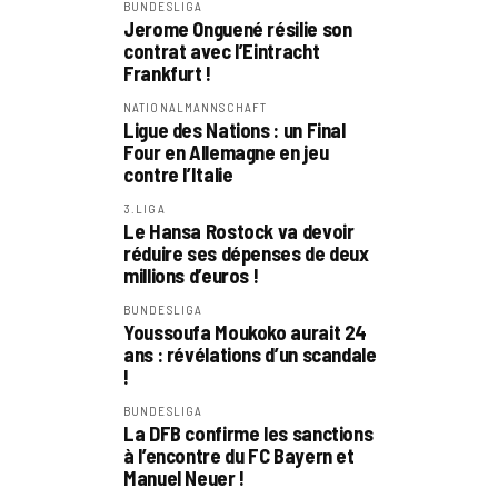
BUNDESLIGA
Jerome Onguené résilie son
contrat avec l’Eintracht
Frankfurt !
NATIONALMANNSCHAFT
Ligue des Nations : un Final
Four en Allemagne en jeu
contre l’Italie
3.LIGA
Le Hansa Rostock va devoir
réduire ses dépenses de deux
millions d’euros !
BUNDESLIGA
Youssoufa Moukoko aurait 24
ans : révélations d’un scandale
!
BUNDESLIGA
La DFB confirme les sanctions
à l’encontre du FC Bayern et
Manuel Neuer !