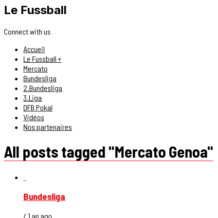
Le Fussball
Connect with us
Accueil
Le Fussball +
Mercato
Bundesliga
2.Bundesliga
3.Liga
DFB Pokal
Vidéos
Nos partenaires
All posts tagged "Mercato Genoa"
Bundesliga
/ 1 an ago