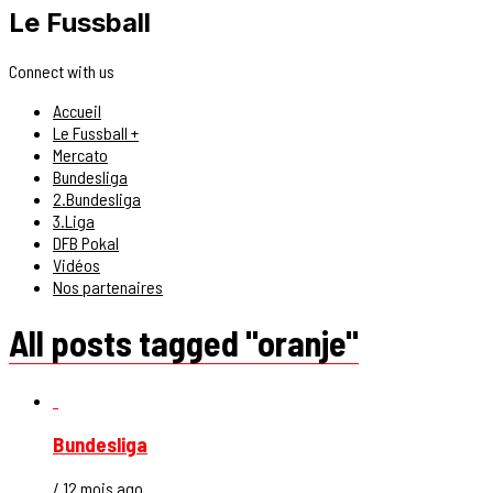
Le Fussball
Connect with us
Accueil
Le Fussball +
Mercato
Bundesliga
2.Bundesliga
3.Liga
DFB Pokal
Vidéos
Nos partenaires
All posts tagged "oranje"
Bundesliga
/ 12 mois ago