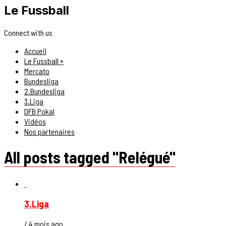
Le Fussball
Connect with us
Accueil
Le Fussball +
Mercato
Bundesliga
2.Bundesliga
3.Liga
DFB Pokal
Vidéos
Nos partenaires
All posts tagged "Relégué"
3.Liga
/ 4 mois ago